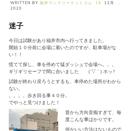
WRITTEN BY
福井マンスリードットコム
14
12月
,
2020
迷子
今日は試験があり福井市内へ行ってきました。
開始１０分前に会場に着いたのですが、駐車場がな
い！！
慌てて探し、車を停めて猛ダッシュで会場へ。。。
ギリギリセーフで間に合いました (´▽｀) ホッ?
試験が終わり戻ろうとするも、車停めた場所がわから
ない。
。。。。歩き回る事４０分。
でやっと見つけました！
昔から方向音痴すぎて、毎
度こんな事ばかりです。
何かいい方法はないもので