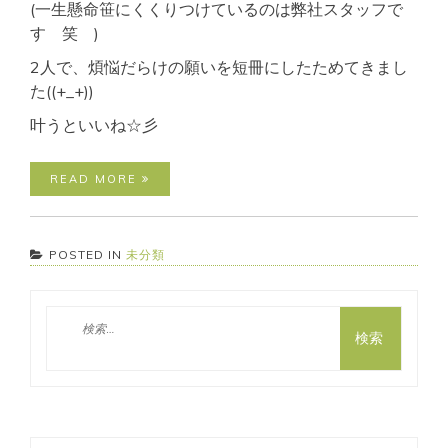
(一生懸命笹にくくりつけているのは弊社スタッフで
す 笑 )
2人で、煩悩だらけの願いを短冊にしたためてきまし
た((+_+))
叶うといいね☆彡
READ MORE
POSTED IN
未分類
検
索: