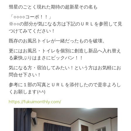
彗星のごとく現れた期待の超新星その名も
「○○○○コーポ！！」
※○○の部分が気になる方は下記のＵＲＬを参照して見
つけてみてください！
既存のお風呂トイレが一緒だったものを破壊。
更にはお風呂・トイレを個別に創造し新品へ入れ替え
る豪快ぶりはまさにビックバン！！
気になる方・宿泊してみたい！という方はお気軽にお
問合せ下さい！
参考に１部の写真とＵＲＬを添付したので是非よろし
くお願します(^^)
https://fukuimonthly.com/