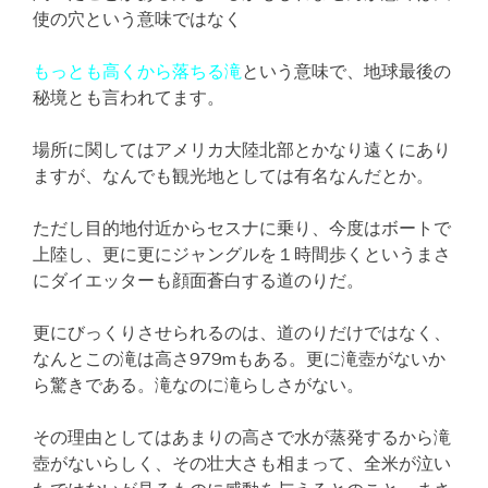
使の穴という意味ではなく
もっとも高くから落ちる滝
という意味で、地球最後の
秘境とも言われてます。
場所に関してはアメリカ大陸北部とかなり遠くにあり
ますが、なんでも観光地としては有名なんだとか。
ただし目的地付近からセスナに乗り、今度はボートで
上陸し、更に更にジャングルを１時間歩くというまさ
にダイエッターも顔面蒼白する道のりだ。
更にびっくりさせられるのは、道のりだけではなく、
なんとこの滝は高さ979mもある。更に滝壺がないか
ら驚きである。滝なのに滝らしさがない。
その理由としてはあまりの高さで水が蒸発するから滝
壺がないらしく、その壮大さも相まって、全米が泣い