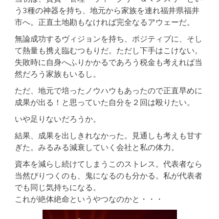
う3種の神器を持ち、地元から家族を連れ福井県福井
市へ。正直土地勘もなければ完全なるアウェーだ。
無論成功するヴィジョンを持ち、ポジティブに、そし
て熱量も携え臨むつもりだ。ただし下手はこけない。
失敗時に自身へふりかかるであろう税金も考えれば当
然だろう家族もいるし。
ただ、地元で培ったノウハウもあったので正直早めに
成果が出る！と思っていた自分を２回は殴りたい。
いや足りないだろうか。
結果、成果を出しきれなかった。見通しも考えも甘す
ぎた。みるみる減衰していく会社と私の体力。
資本を減らし続けてしまうこのストレス。代表者なら
当然ぴりつくのも、鬼になるのも分かる。私が代表者
でも同じ気持ちになる。
これが絶体絶命というやつなのかと・・・