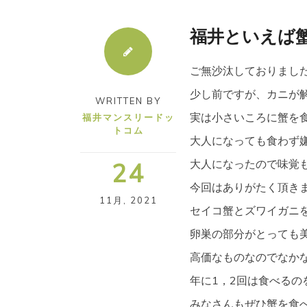
福井といえば
ご無沙汰しておりまし
少し前ですが、カニが
WRITTEN BY
実は小さいころに蟹を
福井マンスリードッ
トコム
大人になっても食わず
大人になったので味覚
24
今回はありがたく頂きま
11月
,
2021
セイコ蟹とズワイガニ
卵巣の部分がとっても美
高価なものなのでなか
年に1，2回は食べる
みなさんもぜひ蟹を食