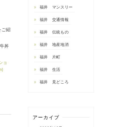
福井 マンスリー
福井 交通情報
をご紹
福井 伝統もの
福井 地産地消
牛丼
福井 片町
ショ
)
福井 生活
福井 見どころ
アーカイブ