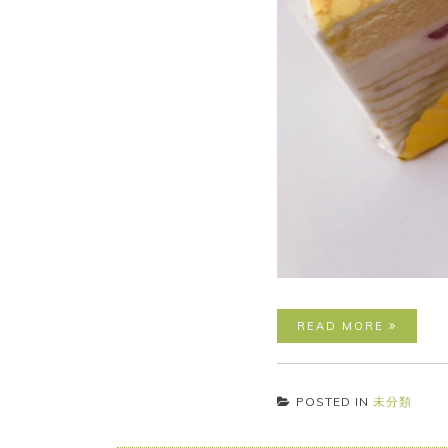
READ MORE
POSTED IN
未分類