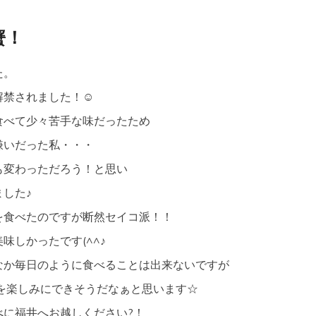
蟹！
た。
解禁されました！☺
食べて少々苦手な味だったため
嫌いだった私・・・
も変わっただろう！と思い
した♪
を食べたのですが断然セイコ派！！
味しかったです(^^♪
なか毎日のように食べることは出来ないですが
のを楽しみにできそうだなぁと思います☆
べに福井へお越しください?！