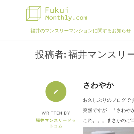
Skip
to
content
福井のマンスリーマンションに関するお知らせ
投稿者:
福井マンスリ
さわやか
お久しぶりのブログで
突然ですが 「さわや
WRITTEN BY
これ。。。まさかのご
福井マンスリードッ
トコム