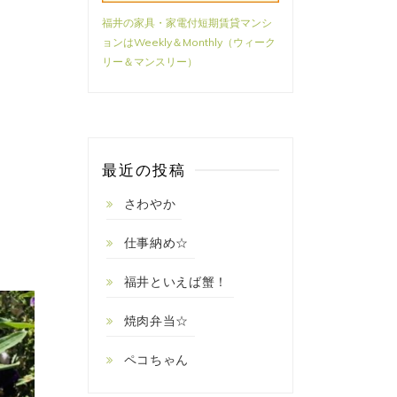
福井の家具・家電付短期賃貸マンシ
ョンはWeekly＆Monthly（ウィーク
リー＆マンスリー）
最近の投稿
さわやか
仕事納め☆
福井といえば蟹！
焼肉弁当☆
ペコちゃん