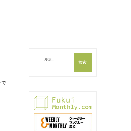
検
索:
いで