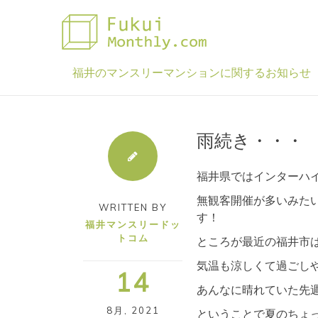
Skip
to
content
福井のマンスリーマンションに関するお知らせ
雨続き・・・
福井県ではインターハ
無観客開催が多いみた
WRITTEN BY
す！
福井マンスリードッ
トコム
ところが最近の福井市
気温も涼しくて過ごし
14
あんなに晴れていた先
8月
,
2021
ということで夏のちょ