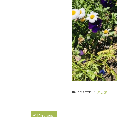
POSTED IN
未分類
投
Previous
Previous