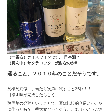
（一番右）ライスワインです。 日本酒？
（真ん中）サクラロック 焼酎なのか⁇
遡ること、２０１０年のことだそうです。
見様見真似、手当たり次第に試すこと26回！！
目指す味が完成したらしく。
酵母菌の発酵ということで、夏は比較的容易いが、冬
に作った時が一番大変だったそう。。ありがとうござ