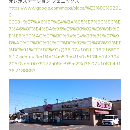
オレボステーション フェニックス
https://www.google.com/maps/place/%E3%80%9291
0-
0003+%E7%A6%8F%E4%BA%95%E7%9C%8C%E
7%A6%8F%E4%BA%95%E5%B8%82%E6%9D%B
E%E6%9C%AC%EF%BC%94%E4%B8%81%E7%9
B%AE%EF%BC%91%EF%BC%92%E2%88%92%EF
%BC%91%EF%BC%92/@36.0741081,136.216699
6,17z/data=!3m1!4b1!4m5!3m4!1s0x5ff8beff47304
205:0xe5f0078177a08ee9!8m2!3d36.0741081!4d1
36.2188883