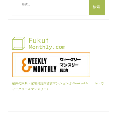
ナ
検
ビ
索:
ゲ
ー
シ
ョ
ン
福井の家具・家電付短期賃貸マンションはWeekly＆Monthly（ウ
ィークリー＆マンスリー）