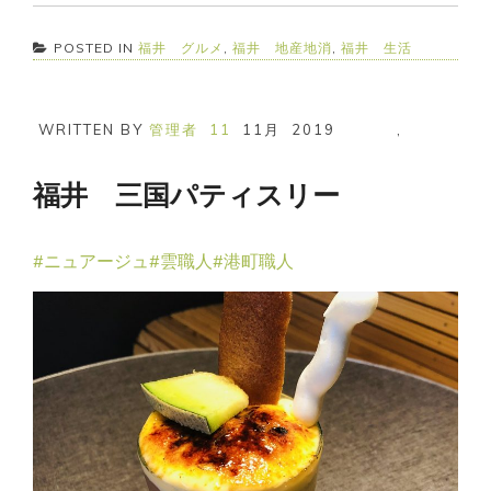
POSTED IN
福井 グルメ
,
福井 地産地消
,
福井 生活
WRITTEN BY
管理者
11
11月
2019
,
福井 三国パティスリー
#ニュアージュ
#雲職人
#港町職人